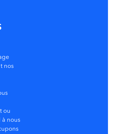
s
yage
t nos
ous
t ou
l à nous
ccupons