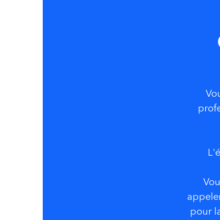
Vou
prof
L
'
Vou
appeler
pour l