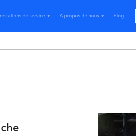
restations de service
A propos de nous
Blog
e
èche