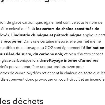
ction de glace carbonique, également connue sous le nom de
 être enlevé ou là où
les carters de chaîne constitués de
levés. L'
industrie chimique et pétrochimique
applique cet
s
à
récupérer
. Dans une certaine mesure, elle permet même
 possibles du nettoyage au CO2 sont également l'
élimination
oussière de sucre, du carbone noir,
et bien d'autres choses
de glace carbonique lors du
nettoyage interne d'armoires
nés peuvent entraîner une surtension, avec pour
arres de cuivre oxydées retiennent la chaleur, de sorte que le
dis et peuvent donc provoquer un court-circuit et un incendie
des déchets