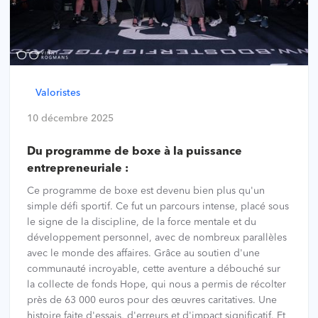
Valoristes
10 décembre 2025
Du programme de boxe à la puissance
entrepreneuriale :
Ce programme de boxe est devenu bien plus qu'un
simple défi sportif. Ce fut un parcours intense, placé sous
le signe de la discipline, de la force mentale et du
développement personnel, avec de nombreux parallèles
avec le monde des affaires. Grâce au soutien d'une
communauté incroyable, cette aventure a débouché sur
la collecte de fonds Hope, qui nous a permis de récolter
près de 63 000 euros pour des œuvres caritatives. Une
histoire faite d'essais, d'erreurs et d'impact significatif. Et