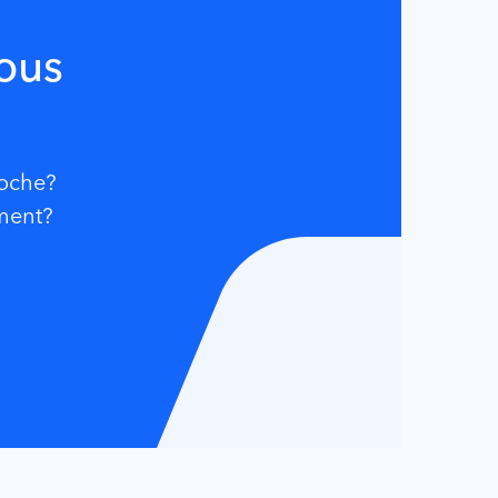
vous
roche?
ement?